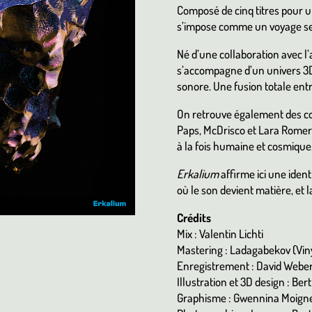
Composé de cinq titres pour u
s’impose comme un voyage senso
Né d’une collaboration avec l’a
s’accompagne d’un univers 3D
sonore. Une fusion totale entre
On retrouve également des c
Paps, McDrisco et Lara Romero
à la fois humaine et cosmique
Erkalium
affirme ici une iden
où le son devient matière, et 
Crédits
Mix : Valentin Lichti
Mastering : Ladagabekov (Viny
Enregistrement : David Weber 
Illustration et 3D design : Ber
Graphisme : Gwennina Moigne